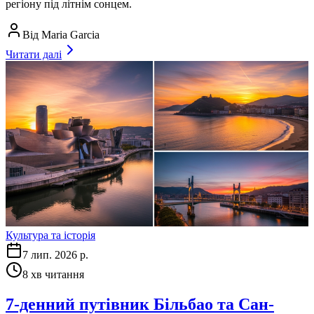
регіону під літнім сонцем.
Від
Maria Garcia
Читати далі
Культура та історія
7 лип. 2026 р.
8
хв читання
7-денний путівник Більбао та Сан-