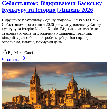
Себастьяном: Відкриваючи Баскську
Культуру та Історію | Липень 2026
Вирушайте у захопливу 7-денну подорож Більбао та Сан-
Себастьяном цього липня 2026 року, занурюючись у багату
культуру та історію Країни Басків. Від знакових музеїв до
стародавніх міфів та історичних кулінарних традицій,
відкрийте для себе те, що робить цей регіон справді
особливим, навіть у похмурий день.
Від
Maria Garcia
Читати далі