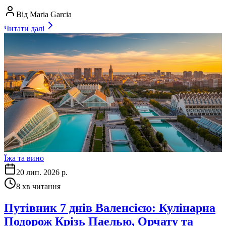
Від
Maria Garcia
Читати далі
Їжа та вино
20 лип. 2026 р.
8
хв читання
Путівник 7 днів Валенсією: Кулінарна
Подорож Крізь Паелью, Орчату та