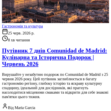
Гастрономія та культура
25 черв. 2026 р.
8
хв читання
Путівник 7 днів Comunidad de Madrid:
Кулінарна та Історична Подорож |
Червень 2026
Вирушайте у незабутню подорож по Comunidad de Madrid з 25
червня 2026 року. Цей путівник заглиблюється в багату
гастрономію регіону, глибоку історію та яскраву культурну
спадщину, ідеальний для дослідників, які прагнуть
насолодитися місцевими смаками та відкрити для себе знакові
пам'ятки цього тижня.
Від
Maria Garcia