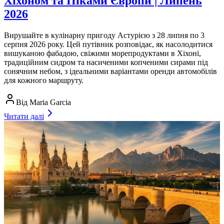
Хіхоном та Піками Європи | Липень
2026
Вирушайте в кулінарну пригоду Астурією з 28 липня по 3
серпня 2026 року. Цей путівник розповідає, як насолодитися
вишуканою фабадою, свіжими морепродуктами в Хіхоні,
традиційним сидром та насиченими копченими сирами під
сонячним небом, з ідеальними варіантами оренди автомобілів
для кожного маршруту.
Від
Maria Garcia
Читати далі