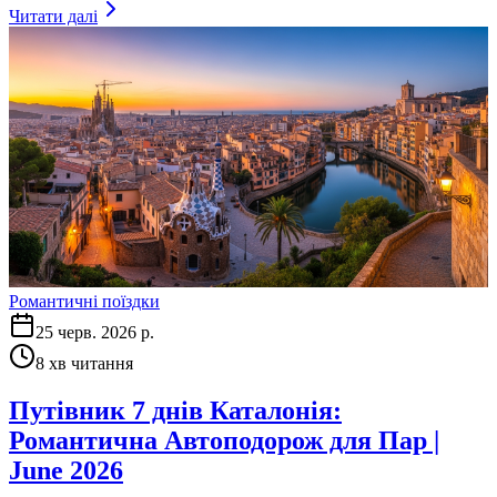
Читати далі
Романтичні поїздки
25 черв. 2026 р.
8
хв читання
Путівник 7 днів Каталонія:
Романтична Автоподорож для Пар |
June 2026