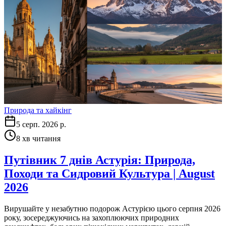
Природа та хайкінг
5 серп. 2026 р.
8
хв читання
Путівник 7 днів Астурія: Природа,
Походи та Сидровий Культура | August
2026
Вирушайте у незабутню подорож Астурією цього серпня 2026
року, зосереджуючись на захоплюючих природних