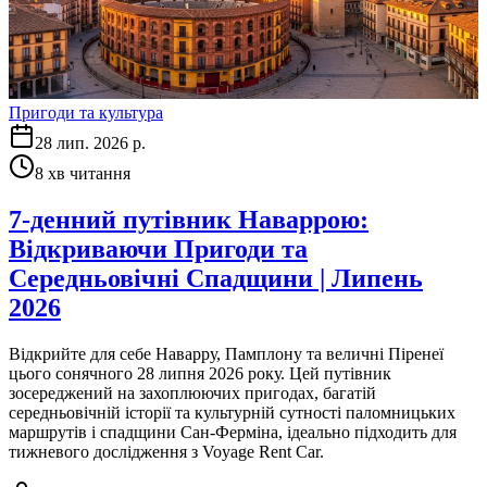
Пригоди та культура
28 лип. 2026 р.
8
хв читання
7-денний путівник Наваррою:
Відкриваючи Пригоди та
Середньовічні Спадщини | Липень
2026
Відкрийте для себе Наварру, Памплону та величні Піренеї
цього сонячного 28 липня 2026 року. Цей путівник
зосереджений на захоплюючих пригодах, багатій
середньовічній історії та культурній сутності паломницьких
маршрутів і спадщини Сан-Ферміна, ідеально підходить для
тижневого дослідження з Voyage Rent Car.