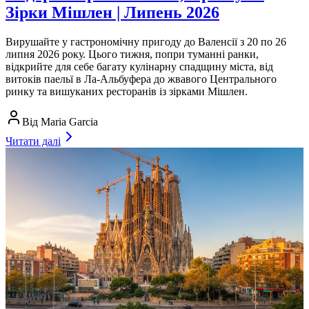
Зірки Мішлен | Липень 2026
Вирушайте у гастрономічну пригоду до Валенсії з 20 по 26
липня 2026 року. Цього тижня, попри туманні ранки,
відкрийте для себе багату кулінарну спадщину міста, від
витоків паельї в Ла-Альбуфера до жвавого Центрального
ринку та вишуканих ресторанів із зірками Мішлен.
Від
Maria Garcia
Читати далі