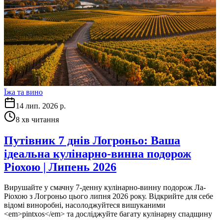
Їжа та вино
14 лип. 2026 р.
8
хв читання
Путівник 7 днів Логроньо: Ваша
ідеальна кулінарно-винна подорож
Ріохою | Липень 2026
Вирушайте у смачну 7-денну кулінарно-винну подорож Ла-
Ріохою з Логроньо цього липня 2026 року. Відкрийте для себе
відомі виноробні, насолоджуйтеся вишуканими
<em>pintxos</em> та досліджуйте багату кулінарну спадщину