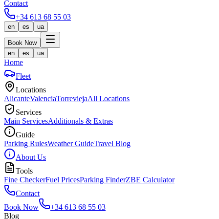
Contact
+34 613 68 55 03
en
es
ua
Book Now
en
es
ua
Home
Fleet
Locations
Alicante
Valencia
Torrevieja
All Locations
Services
Main Services
Additionals & Extras
Guide
Parking Rules
Weather Guide
Travel Blog
About Us
Tools
Fine Checker
Fuel Prices
Parking Finder
ZBE Calculator
Contact
Book Now
+34 613 68 55 03
Blog