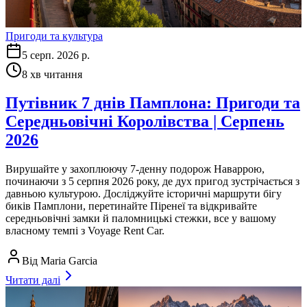
Пригоди та культура
5 серп. 2026 р.
8
хв читання
Путівник 7 днів Памплона: Пригоди та
Середньовічні Королівства | Серпень
2026
Вирушайте у захоплюючу 7-денну подорож Наваррою,
починаючи з 5 серпня 2026 року, де дух пригод зустрічається з
давньою культурою. Досліджуйте історичні маршрути бігу
биків Памплони, перетинайте Піренеї та відкривайте
середньовічні замки й паломницькі стежки, все у вашому
власному темпі з Voyage Rent Car.
Від
Maria Garcia
Читати далі