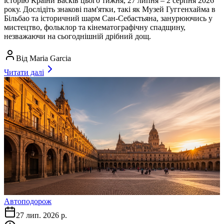
історію Країни Басків цього тижня, 27 липня – 2 серпня 2026
року. Дослідіть знакові пам'ятки, такі як Музей Гуггенхайма в
Більбао та історичний шарм Сан-Себастьяна, занурюючись у
мистецтво, фольклор та кінематографічну спадщину,
незважаючи на сьогоднішній дрібний дощ.
Від
Maria Garcia
Читати далі
Автоподорож
27 лип. 2026 р.