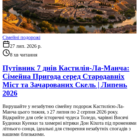
Сімейні подорожі
27 лип. 2026 р.
8
хв читання
Путівник 7 днів Кастилія-Ла-Манча:
Сімейна Пригода серед Стародавніх
Міст та Зачарованих Скель | Липень
2026
Вирушайте у незабутню сімейну подорож Кастилією-Ла-
Манча цього тижня, з 27 липня по 2 серпня 2026 року.
Відкрийте для себе історичні чудеса Толедо, чарівні Висячі
Будинки Куенки та химерні вітряки Дон Кіхота під променями
літнього сонця, ідеальні для створення незабутніх спогадів з
вашими близькими.