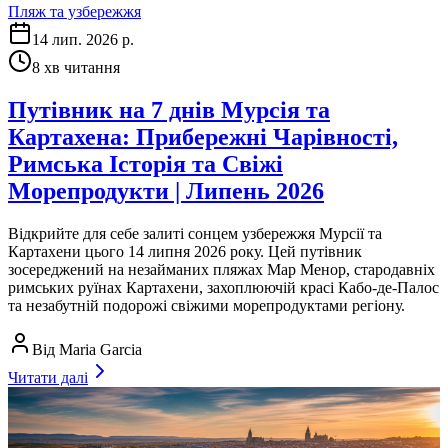
Пляж та узбережжя
14 лип. 2026 р.
8
хв читання
Путівник на 7 днів Мурсія та
Картахена: Прибережні Чарівності,
Римська Історія та Свіжі
Морепродукти | Липень 2026
Відкрийте для себе залиті сонцем узбережжя Мурсії та
Картахени цього 14 липня 2026 року. Цей путівник
зосереджений на незайманих пляжах Мар Менор, стародавніх
римських руїнах Картахени, захоплюючій красі Кабо-де-Палос
та незабутній подорожі свіжими морепродуктами регіону.
Від
Maria Garcia
Читати далі