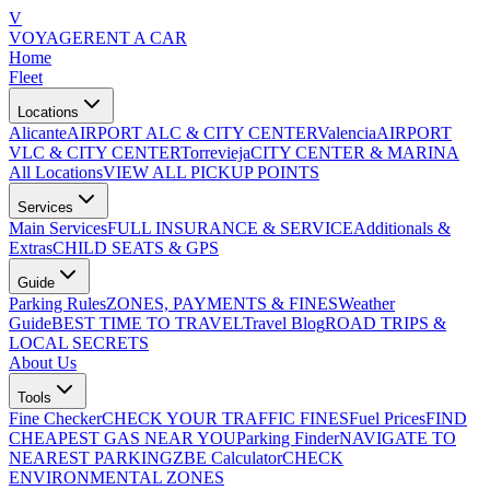
V
VOYAGE
RENT A CAR
Home
Fleet
Locations
Alicante
AIRPORT ALC & CITY CENTER
Valencia
AIRPORT
VLC & CITY CENTER
Torrevieja
CITY CENTER & MARINA
All Locations
VIEW ALL PICKUP POINTS
Services
Main Services
FULL INSURANCE & SERVICE
Additionals &
Extras
CHILD SEATS & GPS
Guide
Parking Rules
ZONES, PAYMENTS & FINES
Weather
Guide
BEST TIME TO TRAVEL
Travel Blog
ROAD TRIPS &
LOCAL SECRETS
About Us
Tools
Fine Checker
CHECK YOUR TRAFFIC FINES
Fuel Prices
FIND
CHEAPEST GAS NEAR YOU
Parking Finder
NAVIGATE TO
NEAREST PARKING
ZBE Calculator
CHECK
ENVIRONMENTAL ZONES