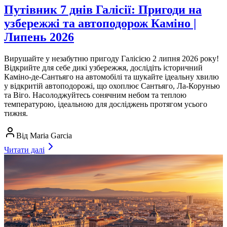
Путівник 7 днів Галісії: Пригоди на
узбережжі та автоподорож Каміно |
Липень 2026
Вирушайте у незабутню пригоду Галісією 2 липня 2026 року!
Відкрийте для себе дикі узбережжя, дослідіть історичний
Каміно-де-Сантьяго на автомобілі та шукайте ідеальну хвилю
у відкритій автоподорожі, що охоплює Сантьяго, Ла-Корунью
та Віго. Насолоджуйтесь сонячним небом та теплою
температурою, ідеальною для досліджень протягом усього
тижня.
Від
Maria Garcia
Читати далі