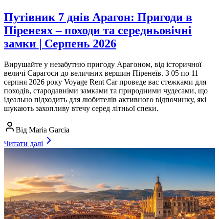
Путівник 7 днів Арагон: Пригоди в
Піренеях – походи та середньовічні
замки | Серпень 2026
Вирушайте у незабутню пригоду Арагоном, від історичної
величі Сарагоси до величних вершин Піренеїв. З 05 по 11
серпня 2026 року Voyage Rent Car проведе вас стежками для
походів, стародавніми замками та природними чудесами, що
ідеально підходить для любителів активного відпочинку, які
шукають захопливу втечу серед літньої спеки.
Від
Maria Garcia
Читати далі