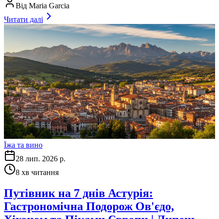
Від
Maria Garcia
Читати далі
Їжа та вино
28 лип. 2026 р.
8
хв читання
Путівник на 7 днів Астурія:
Гастрономічна Подорож Ов'єдо,