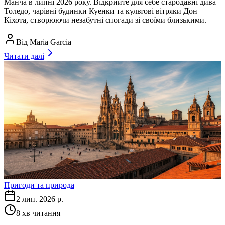
Манча в липні 2026 року. Відкрийте для себе стародавні дива
Толедо, чарівні будинки Куенки та культові вітряки Дон
Кіхота, створюючи незабутні спогади зі своїми близькими.
Від
Maria Garcia
Читати далі
Пригоди та природа
2 лип. 2026 р.
8
хв читання