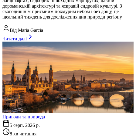
ландшафтах, бадьорих пішохідних маршрутах, давній
дороманській архітектурі та яскравій сидровій культурі. З
сьогоднішнім приємним похмурим небом і без дощу, це
ідеальний тиждень для дослідження див природи регіону.
Від
Maria Garcia
Читати далі
Пригоди та природа
5 серп. 2026 р.
8
хв читання