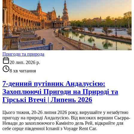
Пригоди та природа
20 лип. 2026 р.
8
хв читання
7-денний путівник Андалусією:
Захоплюючі Пригоди на Природі та
Гірські Втечі | Липень 2026
Цього тижня, 20-26 липня 2026 року, вирушайте у незабутню
пригоду на природі Андалусією. Від високих вершин Сьєрра-
Невади до захоплюючого Камініто дель Рей, відкрийте для
себе серце південної Іспанії з Voyage Rent Car.