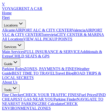
V
VOYAGE
RENT A CAR
Home
Fleet
Locations
Alicante
AIRPORT ALC & CITY CENTER
Valencia
AIRPORT
VLC & CITY CENTER
Torrevieja
CITY CENTER & MARINA
All Locations
VIEW ALL PICKUP POINTS
Services
Main Services
FULL INSURANCE & SERVICE
Additionals &
Extras
CHILD SEATS & GPS
Guide
Parking Rules
ZONES, PAYMENTS & FINES
Weather
Guide
BEST TIME TO TRAVEL
Travel Blog
ROAD TRIPS &
LOCAL SECRETS
About Us
Tools
Fine Checker
CHECK YOUR TRAFFIC FINES
Fuel Prices
FIND
CHEAPEST GAS NEAR YOU
Parking Finder
NAVIGATE TO
NEAREST PARKING
ZBE Calculator
CHECK
ENVIRONMENTAL ZONES