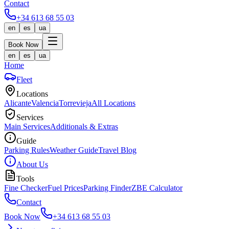
Contact
+34 613 68 55 03
en
es
ua
Book Now
en
es
ua
Home
Fleet
Locations
Alicante
Valencia
Torrevieja
All Locations
Services
Main Services
Additionals & Extras
Guide
Parking Rules
Weather Guide
Travel Blog
About Us
Tools
Fine Checker
Fuel Prices
Parking Finder
ZBE Calculator
Contact
Book Now
+34 613 68 55 03