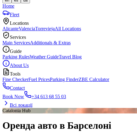
en
es
ua
Home
Fleet
Locations
Alicante
Valencia
Torrevieja
All Locations
Services
Main Services
Additionals & Extras
Guide
Parking Rules
Weather Guide
Travel Blog
About Us
Tools
Fine Checker
Fuel Prices
Parking Finder
ZBE Calculator
Contact
Book Now
+34 613 68 55 03
Всі локації
Catalonia Hub
Оренда авто в Барселоні