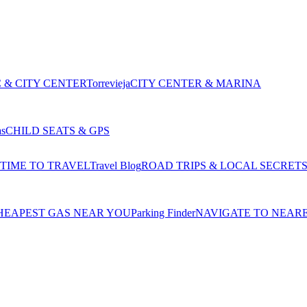
 & CITY CENTER
Torrevieja
CITY CENTER & MARINA
as
CHILD SEATS & GPS
 TIME TO TRAVEL
Travel Blog
ROAD TRIPS & LOCAL SECRET
HEAPEST GAS NEAR YOU
Parking Finder
NAVIGATE TO NEAR