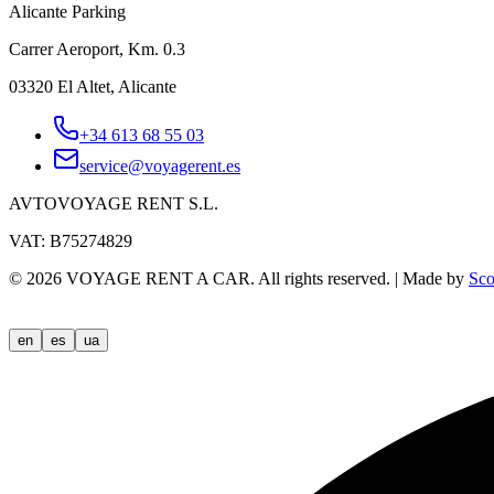
Alicante Parking
Carrer Aeroport, Km. 0.3
03320 El Altet, Alicante
+34 613 68 55 03
service@voyagerent.es
AVTOVOYAGE RENT S.L.
VAT: B75274829
©
2026
VOYAGE RENT A CAR.
All rights reserved.
|
Made by
Sco
en
es
ua