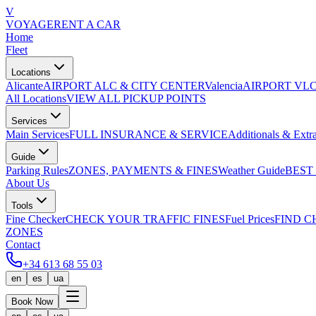
V
VOYAGE
RENT A CAR
Home
Fleet
Locations
Alicante
AIRPORT ALC & CITY CENTER
Valencia
AIRPORT VLC
All Locations
VIEW ALL PICKUP POINTS
Services
Main Services
FULL INSURANCE & SERVICE
Additionals & Extr
Guide
Parking Rules
ZONES, PAYMENTS & FINES
Weather Guide
BEST
About Us
Tools
Fine Checker
CHECK YOUR TRAFFIC FINES
Fuel Prices
FIND C
ZONES
Contact
+34 613 68 55 03
en
es
ua
Book Now