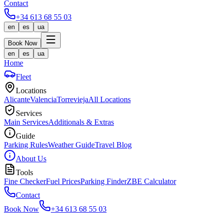
Contact
+34 613 68 55 03
en
es
ua
Book Now
en
es
ua
Home
Fleet
Locations
Alicante
Valencia
Torrevieja
All Locations
Services
Main Services
Additionals & Extras
Guide
Parking Rules
Weather Guide
Travel Blog
About Us
Tools
Fine Checker
Fuel Prices
Parking Finder
ZBE Calculator
Contact
Book Now
+34 613 68 55 03