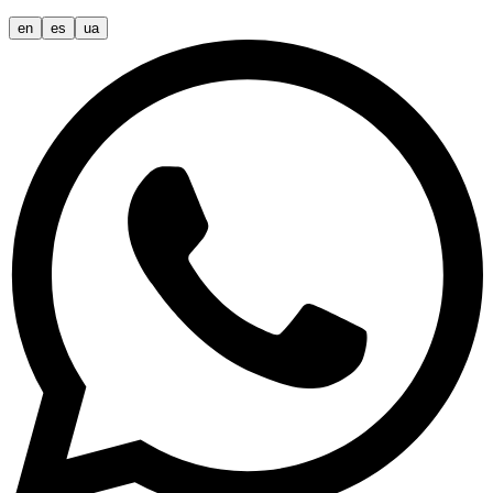
en
es
ua