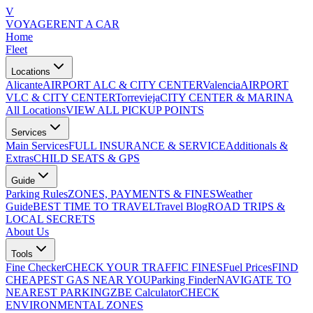
V
VOYAGE
RENT A CAR
Home
Fleet
Locations
Alicante
AIRPORT ALC & CITY CENTER
Valencia
AIRPORT
VLC & CITY CENTER
Torrevieja
CITY CENTER & MARINA
All Locations
VIEW ALL PICKUP POINTS
Services
Main Services
FULL INSURANCE & SERVICE
Additionals &
Extras
CHILD SEATS & GPS
Guide
Parking Rules
ZONES, PAYMENTS & FINES
Weather
Guide
BEST TIME TO TRAVEL
Travel Blog
ROAD TRIPS &
LOCAL SECRETS
About Us
Tools
Fine Checker
CHECK YOUR TRAFFIC FINES
Fuel Prices
FIND
CHEAPEST GAS NEAR YOU
Parking Finder
NAVIGATE TO
NEAREST PARKING
ZBE Calculator
CHECK
ENVIRONMENTAL ZONES